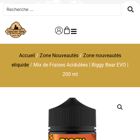
Accueil
/
Zone Nouveautés
/
Zone nouveautés
eliquide
/ Mix de Fraises Acidulées | Biggy Bear EVO |
200 ml