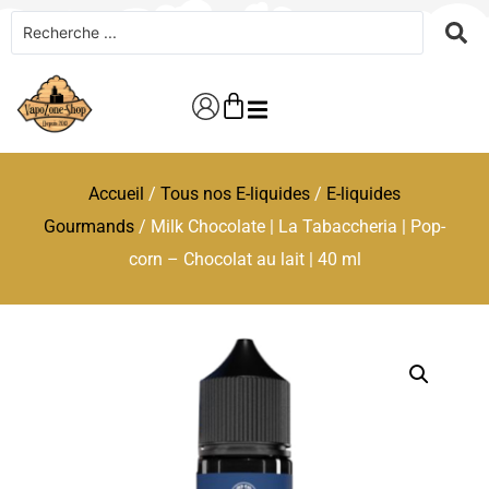
Accueil
/
Tous nos E-liquides
/
E-liquides
Gourmands
/ Milk Chocolate | La Tabaccheria | Pop-
corn – Chocolat au lait | 40 ml