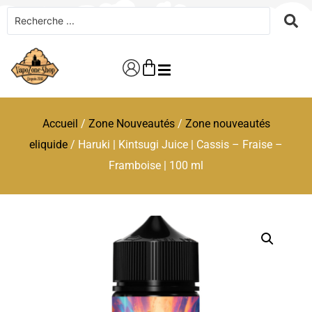
Accueil
/
Zone Nouveautés
/
Zone nouveautés
eliquide
/ Haruki | Kintsugi Juice | Cassis – Fraise –
Framboise | 100 ml