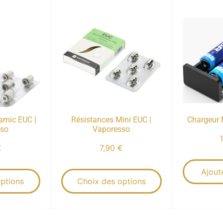
amic EUC |
Résistances Mini EUC |
Chargeur 
sso
Vaporesso
€
7,90
€
Ajout
ptions
Choix des options