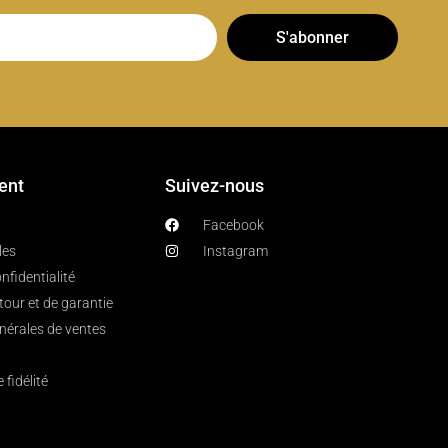
S'abonner
ient
Suivez-nous
Facebook
les
Instagram
nfidentialité
etour et de garantie
nérales de ventes
fidélité