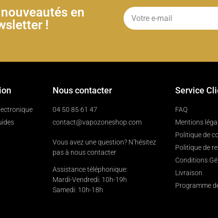
& nouveautés en
sletter !
ion
Nous contacter
Service Cl
électronique
04 50 85 61 47
FAQ
uides
contact@vapozoneshop.com
Mentions léga
Politique de co
Vous avez une question? N’hésitez
Politique de r
pas à nous contacter
Conditions Gé
Assistance téléphonique:
Livraison
Mardi-Vendredi: 10h-19h
Programme de 
Samedi: 10h-18h