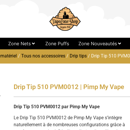
Zone Nets
Zone Puffs
Zone Nouveautés
 matériel
/
Tous nos accessoires
/
Drip tips
/ Drip Tip 510 PVM0
Drip Tip 510 PVM0012 | Pimp My Vape
Drip Tip 510 PVM0012 par Pimp My Vape
Le Drip Tip 510 PVM0012 de Pimp My Vape s’intègre
naturellement à de nombreuses configurations grâce à