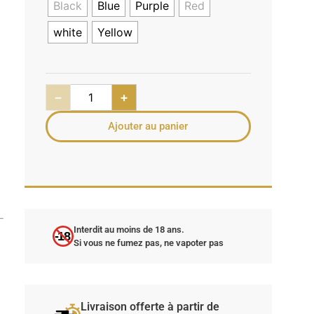
Black
Blue
Purple
Red
white
Yellow
−
+
Ajouter au panier
Interdit au moins de 18 ans.
-18
Si vous ne fumez pas, ne vapoter pas
Livraison offerte à partir de