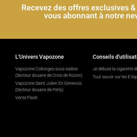
Recevez des offres exclusives 
vous abonnant à notre new
L'Univers Vapozone
Conseils d'utilisat
Vapozone Collonges-sous-salève
Je débute la cigarette 
(Secteur douane de Crois de Rozon)
Tout savoir sur les E-liq
Vapozone Saint Julien En Genevois
(Secteur douane de Perly)
Vente Flash