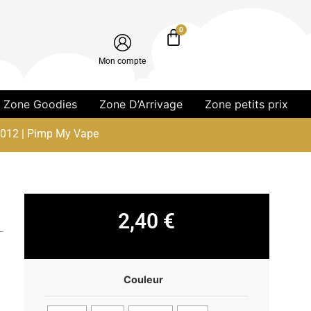
0
Mon compte
Zone Goodies
Zone D’Arrivage
Zone petits prix
012 | Pimp My Vape
2,40
€
Couleur