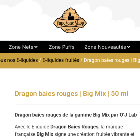
Zone Nets
Zone Puffs
Zone Nouveautés
us nos E-liquides
/
E-liquides fruités
/ Dragon baies rouges | Big
Dragon baies rouges | Big Mix | 50 ml
Dragon baies rouges de la gamme Big Mix par O’J Lab
Avec le Eliquide
Dragon Baies Rouges
, la marque
française
Big Mix
signe une création fruitée vibrante et