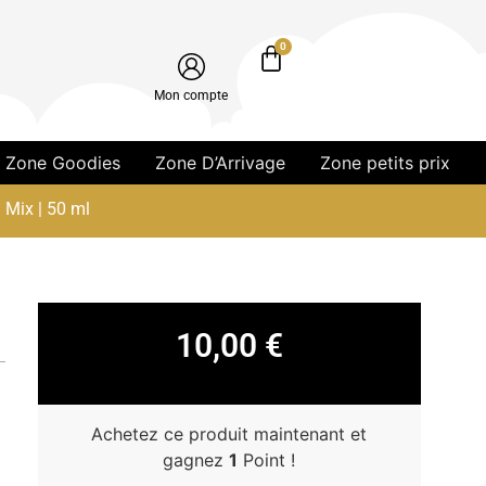
0
Mon compte
Zone Goodies
Zone D’Arrivage
Zone petits prix
 Mix | 50 ml
10,00
€
Achetez ce produit maintenant et
gagnez
1
Point !