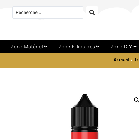
Zone Matériel
Zone E-liquides
Zone DIY
Accueil
/
To