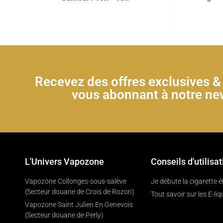
Recevez des offres exclusives 
vous abonnant à notre new
L'Univers Vapozone
Conseils d'utilisat
Vapozone Collonges-sous-salève
Je débute la cigarette 
(Secteur douane de Crois de Rozon)
Tout savoir sur les E-liq
Vapozone Saint Julien En Genevois
(Secteur douane de Perly)