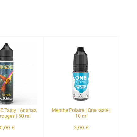
E.Tasty | Ananas
Menthe Polaire | One taste |
 rouges | 50 ml
10 ml
10,00
€
3,00
€