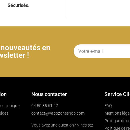
Sécurisés.
& nouveautés en
sletter !
ion
Nous contacter
Service Cl
électronique
04 50 85 61 47
FAQ
uides
contact@vapozoneshop.com
Mentions léga
Politique de co
Vous avez une question? N’hésitez
Politique de r