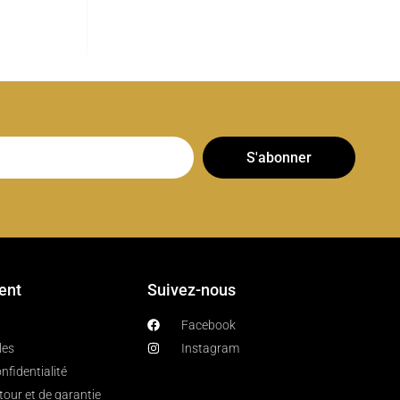
S'abonner
ient
Suivez-nous
Facebook
les
Instagram
nfidentialité
etour et de garantie