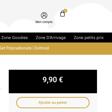
0
Mon compte
Zone Goodies
Zone D’Arrivage
Zone petits prix
Set Polycarbonate | Dotmod
9,90
€
Ajouter au panier