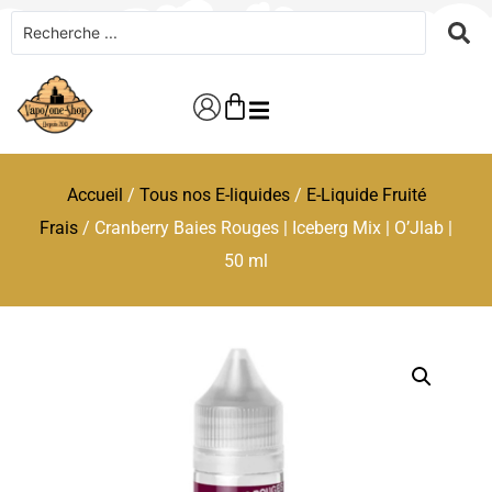
Accueil
/
Tous nos E-liquides
/
E-Liquide Fruité
Frais
/ Cranberry Baies Rouges | Iceberg Mix | O’Jlab |
50 ml