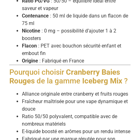
Ratio PG/VG
: 50/50 – équilibre idéal entre
saveur et vapeur
Contenance
: 50 ml de liquide dans un flacon de
75 ml
Nicotine
: 0 mg – possibilité d’ajouter 1 à 2
boosters
Flacon
: PET avec bouchon sécurité enfant et
embout fin
Origine
: Fabriqué en France
Pourquoi choisir
Cranberry Baies
Rouges
de la gamme
Iceberg Mix
?
Alliance originale entre cranberry et fruits rouges
Fraîcheur maîtrisée pour une vape dynamique et
douce
Ratio 50/50 polyvalent, compatible avec de
nombreux matériels
E-liquide boosté en arômes pour un rendu intense
Fabriqué par une marque réputée pour son