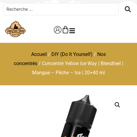
Accueil
/
DIY (Do It Yourself)
/
Nos
concentrés
/ Concentré Yellow Ice Way | Blendfeel |
Mangue – Pêche – Ice | 20+40 ml