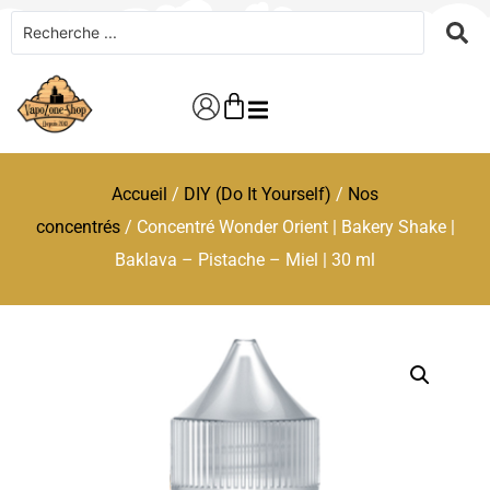
Accueil
/
DIY (Do It Yourself)
/
Nos
concentrés
/ Concentré Wonder Orient | Bakery Shake |
Baklava – Pistache – Miel | 30 ml