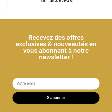
29.90€
partir de
Recevez des offres
exclusives & nouveautés en
vous abonnant à notre
newsletter !
S'abonner