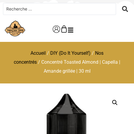
Accueil
/
DIY (Do It Yourself)
/
Nos
concentrés
/ Concentré Toasted Almond | Capella |
Amande grillée | 30 ml