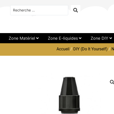
Zone Matériel
Zone E-liquides
Zone DIY
Accueil
/
DIY (Do It Yourself)
/
N