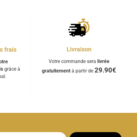
Livraison
 frais
Votre commande sera
livrée
otre
is
grâce à
29.90€
gratuitement
à partir de
al.