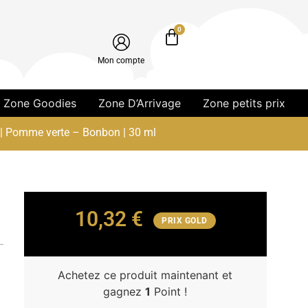
0
Mon compte
Zone Goodies
Zone D’Arrivage
Zone petits prix
 | Pomme verte – Bonbon | 30 ml
10,32
€
l
PRIX GOLD
Achetez ce produit maintenant et
gagnez
1
Point !