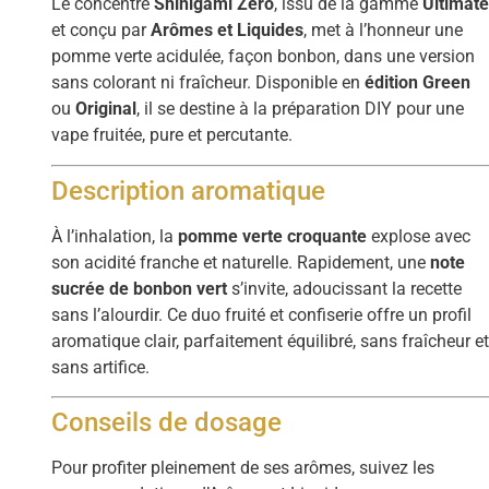
Le concentré
Shinigami Zero
, issu de la gamme
Ultimat
et conçu par
Arômes et Liquides
, met à l’honneur une
pomme verte acidulée, façon bonbon, dans une version
sans colorant ni fraîcheur. Disponible en
édition Green
ou
Original
, il se destine à la préparation DIY pour une
vape fruitée, pure et percutante.
Description aromatique
À l’inhalation, la
pomme verte croquante
explose avec
son acidité franche et naturelle. Rapidement, une
note
sucrée de bonbon vert
s’invite, adoucissant la recette
sans l’alourdir. Ce duo fruité et confiserie offre un profil
aromatique clair, parfaitement équilibré, sans fraîcheur e
sans artifice.
Conseils de dosage
Pour profiter pleinement de ses arômes, suivez les