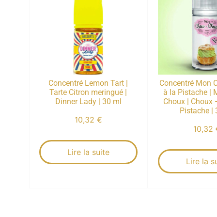
Concentré Lemon Tart |
Concentré Mon 
Tarte Citron meringué |
à la Pistache |
Dinner Lady | 30 ml
Choux | Choux 
Pistache |
10,32
€
10,32
Lire la suite
Lire la s