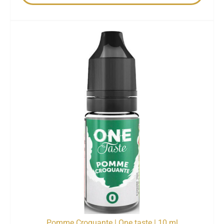
Pomme Croquante | One taste | 10 ml