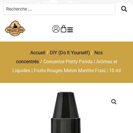
Accueil
/
DIY (Do It Yourself)
/
Nos
concentrés
/ Concentré Pretty Panda | Arômes et
Liquides | Fruits Rouges Melon Menthe Frais | 10 ml