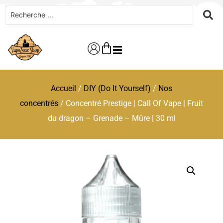
Accueil
/
DIY (Do It Yourself)
/
Nos
concentrés
/ Concentré Prestige | Call Of Vape | Fruit
du dragon – Grenade – Mûre | 30 ml