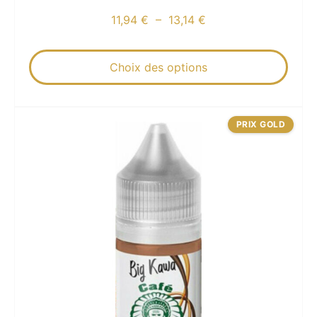
11,94
€
–
13,14
€
Choix des options
PRIX GOLD