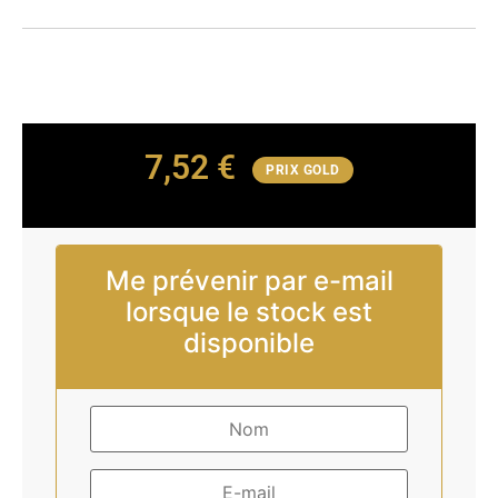
7,52
€
PRIX GOLD
Me prévenir par e-mail
lorsque le stock est
disponible