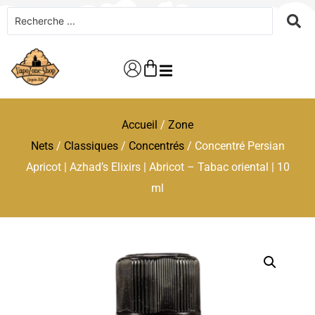
Accueil
/
Zone
Nets
/
Classiques
/
Concentrés
/ Concentré Persian
Apricot | Azhad’s Elixirs | Abricot – Tabac oriental | 10
ml