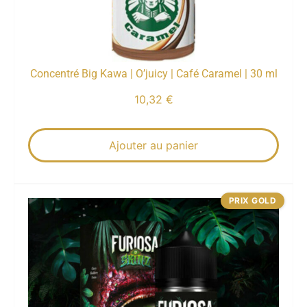
Concentré Big Kawa | O’juicy | Café Caramel | 30 ml
10,32
€
Ajouter au panier
PRIX GOLD