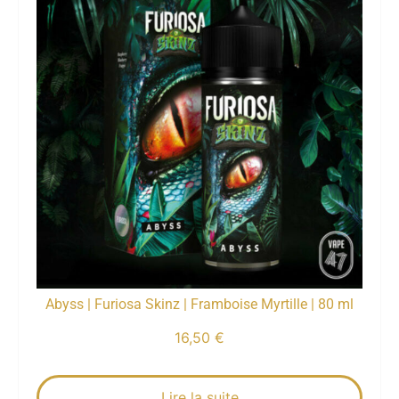
Abyss | Furiosa Skinz | Framboise Myrtille | 80 ml
16,50
€
Lire la suite