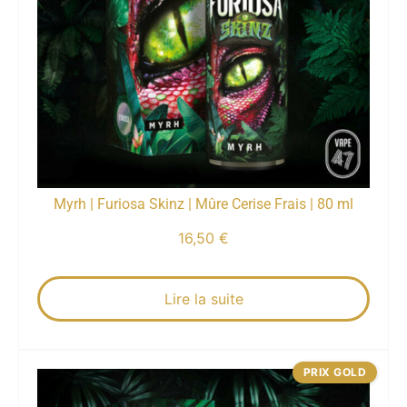
Myrh | Furiosa Skinz | Mûre Cerise Frais | 80 ml
16,50
€
Lire la suite
PRIX GOLD