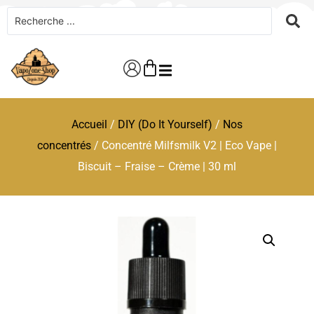
Accueil
/
DIY (Do It Yourself)
/
Nos
concentrés
/ Concentré Milfsmilk V2 | Eco Vape |
Biscuit – Fraise – Crème | 30 ml