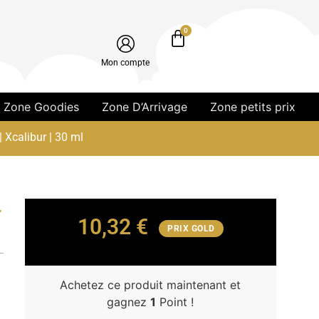
0
Mon compte
Zone Goodies
Zone D’Arrivage
Zone petits prix
| Xcalibur | 30 ml
r
10,32
€
PRIX GOLD
Achetez ce produit maintenant et
gagnez
1
Point !