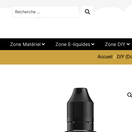
Zone Matériel
Zone E-liquides
Zone DIY
Accueil
/
DIY (Do