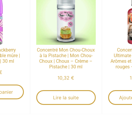
ackberry
Concentré Mon Chou-Choux
Concen
ble mûre |
à la Pistache | Mon Chou-
Ultimate
| 30 ml
Choux | Choux – Crème –
Arômes et 
Pistache | 30 ml
rouges –
€
10,32
€
panier
Lire la suite
Ajout