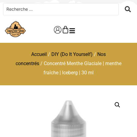
Accueil
/
DIY (Do It Yourself)
/
Nos
concentrés
/ Concentré Menthe Glaciale | menthe
fraîche | Iceberg | 30 ml