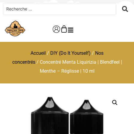
Accueil
/
DIY (Do It Yourself)
/
Nos
concentrés
/ Concentré Menta Liquirizia | Blendfeel |
Menthe – Réglisse | 10 ml