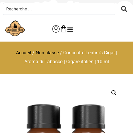
Accueil
/
Non classé
/ Concentré Lentini’s Cigar |
Aroma di Tabacco | Cigare italien | 10 ml