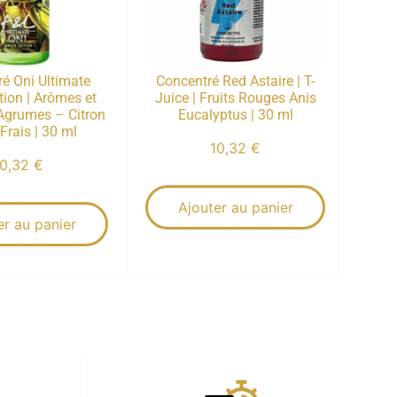
é Oni Ultimate
Concentré Red Astaire | T-
tion | Arômes et
Juice | Fruits Rouges Anis
 Agrumes – Citron
Eucalyptus | 30 ml
 Frais | 30 ml
10,32
€
10,32
€
Ajouter au panier
er au panier