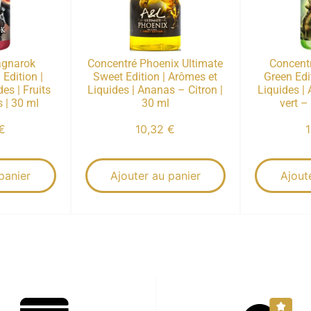
agnarok
Concentré Phoenix Ultimate
Concentr
Edition |
Sweet Edition | Arômes et
Green Edi
es | Fruits
Liquides | Ananas – Citron |
Liquides |
s | 30 ml
30 ml
vert –
€
10,32
€
panier
Ajouter au panier
Ajout