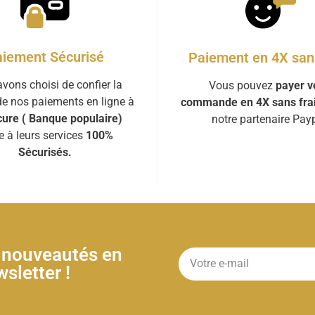
iement Sécurisé
Paiement en 4X sans
vons choisi de confier la
Vous pouvez
payer v
de nos paiements en ligne à
commande en 4X sans fra
ure ( Banque populaire)
notre partenaire Payp
e à leurs services
100%
Sécurisés.
& nouveautés en
sletter !