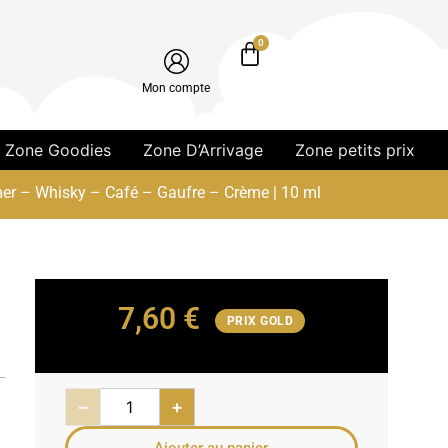
0
Mon compte
Zone Goodies
Zone D’Arrivage
Zone petits prix
amer – Whisky – Café – Gaufre – Crème | 10 ml
7,60
€
PRIX GOLD
−
+