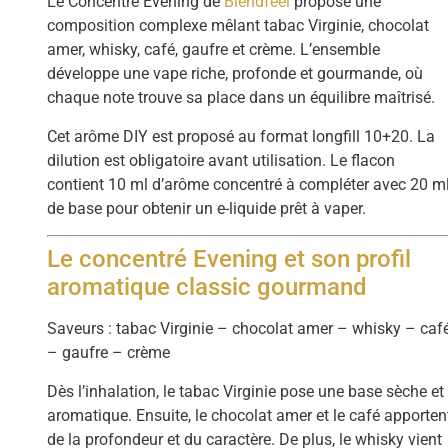
Le Concentré Evening de
Blendfeel
propose une
composition complexe mêlant tabac Virginie, chocolat
amer, whisky, café, gaufre et crème. L’ensemble
développe une vape riche, profonde et gourmande, où
chaque note trouve sa place dans un équilibre maîtrisé.
Cet arôme DIY est proposé au format longfill 10+20. La
dilution est obligatoire avant utilisation. Le flacon
contient 10 ml d’arôme concentré à compléter avec 20 m
de base pour obtenir un e-liquide prêt à vaper.
Le concentré Evening et son profil
aromatique classic gourmand
Saveurs : tabac Virginie – chocolat amer – whisky – caf
– gaufre – crème
Dès l’inhalation, le tabac Virginie pose une base sèche et
aromatique. Ensuite, le chocolat amer et le café apporten
de la profondeur et du caractère. De plus, le whisky vient