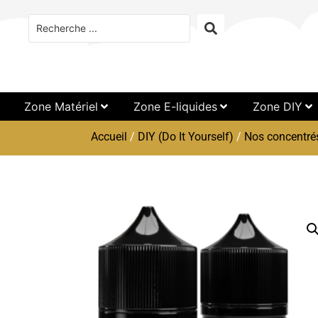
Zone Matériel
Zone E-liquides
Zone DIY
Accueil
/
DIY (Do It Yourself)
/
Nos concentré