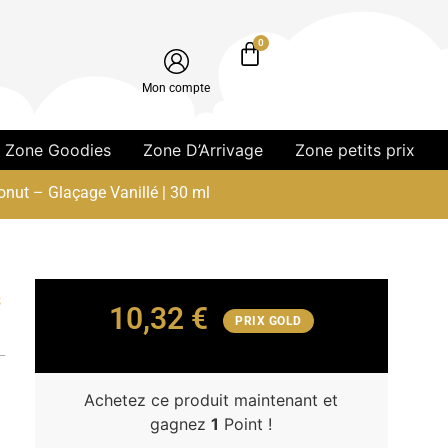
0
Mon compte
Zone Goodies
Zone D’Arrivage
Zone petits prix
onut – Glaçage Vanillé | 30 ml
s
10,32
€
PRIX GOLD
Achetez ce produit maintenant et
gagnez
1
Point !