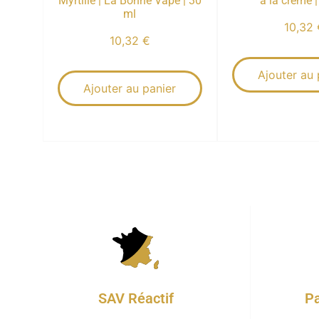
Myrtille | La Bonne Vape | 30
à la crème 
ml
10,32
10,32
€
Ajouter au 
Ajouter au panier
Pa
SAV Réactif