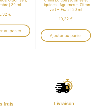
ouge, Citron vert,
Green Edition | Arômes et
mbre | 30 ml
Liquides | Agrumes – Citron
vert – Frais | 30 ml
6,32
€
10,32
€
er au panier
Ajouter au panier
Livraison
 frais