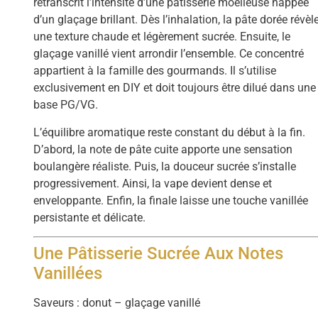
retranscrit l’intensité d’une pâtisserie moelleuse nappée
d’un glaçage brillant. Dès l’inhalation, la pâte dorée révèl
une texture chaude et légèrement sucrée. Ensuite, le
glaçage vanillé vient arrondir l’ensemble. Ce concentré
appartient à la famille des gourmands. Il s’utilise
exclusivement en DIY et doit toujours être dilué dans une
base PG/VG.
L’équilibre aromatique reste constant du début à la fin.
D’abord, la note de pâte cuite apporte une sensation
boulangère réaliste. Puis, la douceur sucrée s’installe
progressivement. Ainsi, la vape devient dense et
enveloppante. Enfin, la finale laisse une touche vanillée
persistante et délicate.
Une Pâtisserie Sucrée Aux Notes
Vanillées
Saveurs : donut – glaçage vanillé