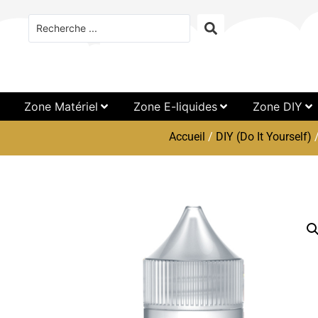
Zone Matériel
Zone E-liquides
Zone DIY
Accueil
/
DIY (Do It Yourself)