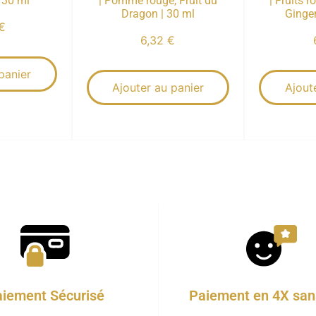
| 30 ml
| Pomme rouge, Fruit du
| Fruits r
Dragon | 30 ml
Ginge
€
6,32
€
panier
Ajouter au panier
Ajout
iement Sécurisé
Paiement en 4X sans