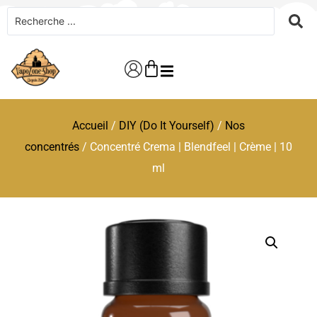
Accueil
/
DIY (Do It Yourself)
/
Nos
concentrés
/ Concentré Crema | Blendfeel | Crème | 10
ml