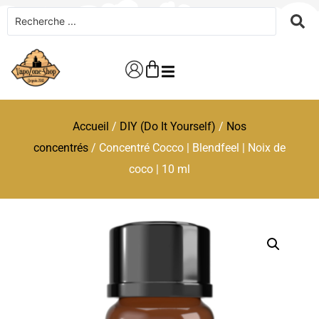
Accueil
/
DIY (Do It Yourself)
/
Nos
concentrés
/ Concentré Cocco | Blendfeel | Noix de
coco | 10 ml