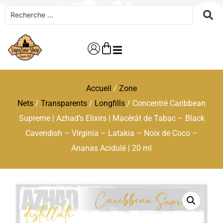
Accueil
/
Zone
Nets
/
Transparents
/
Longfills
/ Concentré Caribbean
Supreme | Azhad’s Elixirs | Macérât de Tabac – Black
Cavendish – Virginia – Latakia – Noix de Coco –
Ananas Acidulé | 20 ml