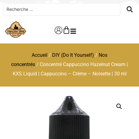
Accueil
/
DIY (Do It Yourself)
/
Nos
concentrés
/ Concentré Cappuccino Hazelnut Cream |
KXS Liquid | Cappuccino – Crème – Noisette | 30 ml