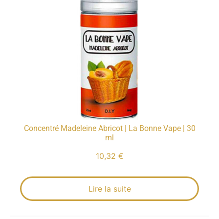
Concentré Madeleine Abricot | La Bonne Vape | 30
ml
10,32
€
Lire la suite