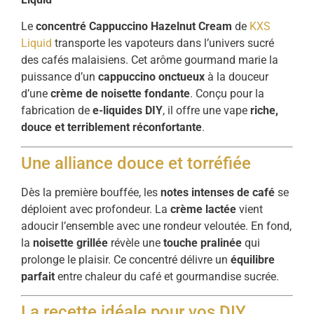
Le
concentré Cappuccino Hazelnut Cream
de
KXS
Liquid
transporte les vapoteurs dans l’univers sucré
des cafés malaisiens. Cet arôme gourmand marie la
puissance d’un
cappuccino onctueux
à la douceur
d’une
crème de noisette fondante
. Conçu pour la
fabrication de
e-liquides DIY
, il offre une vape
riche,
douce et terriblement réconfortante
.
Une alliance douce et torréfiée
Dès la première bouffée, les
notes intenses de café
se
déploient avec profondeur. La
crème lactée
vient
adoucir l’ensemble avec une rondeur veloutée. En fond,
la
noisette grillée
révèle une
touche pralinée
qui
prolonge le plaisir. Ce concentré délivre un
équilibre
parfait
entre chaleur du café et gourmandise sucrée.
La recette idéale pour vos DIY