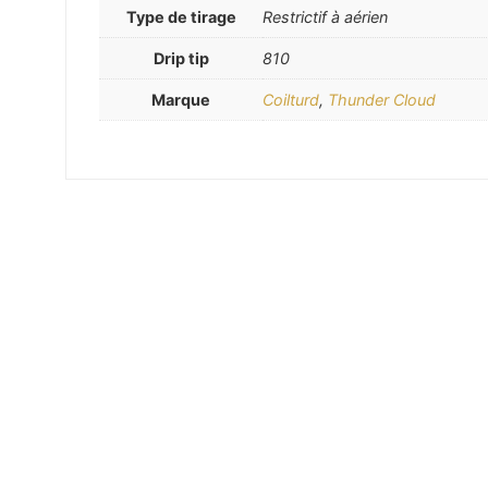
Type de tirage
Restrictif à aérien
Drip tip
810
Marque
Coilturd
,
Thunder Cloud