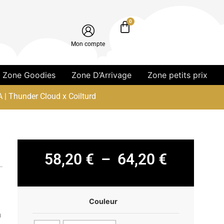
0
Mon compte
Zone Goodies
Zone D’Arrivage
Zone petits prix
 | Thunder Cloud x Coilturd
58,20
€
–
64,20
€
Couleur
n