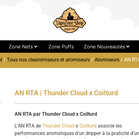
Zone Nets
Zone Puffs
Zone Nouveautés
l
/
Tous nos clearomiseurs et atomiseurs
/
Atomiseurs
/ AN RTA
AN RTA | Thunder Cloud x Coilturd
AN RTA par Thunder Cloud x Coilturd
L’AN RTA de
Thunder Cloud
x
Coilturd
associe les
performances aromatiques d’un dripper à la praticité d’u