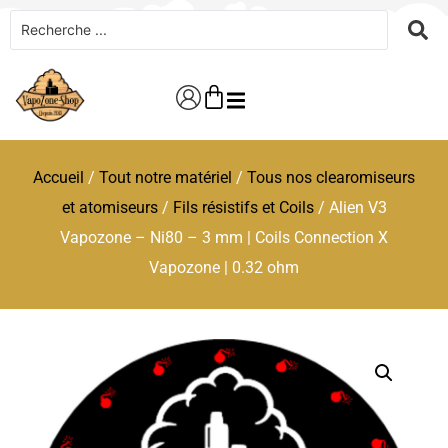
Accueil
/
Tout notre matériel
/
Tous nos clearomiseurs
et atomiseurs
/
Fils résistifs et Coils
/ Alien V3
Vapozone – Ni80 – 3 mm | Coils Connection X
Vapozone | 0.32 ohm