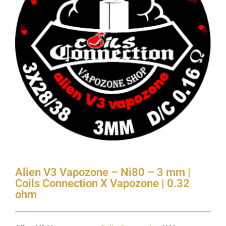
Alien V3 Vapozone – Ni80 – 3 mm |
Coils Connection X Vapozone | 0.32
ohm