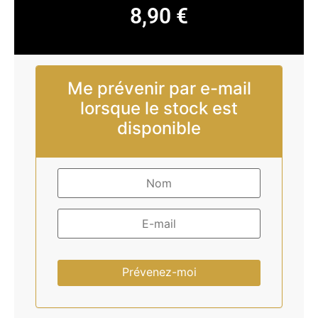
8,90
€
Me prévenir par e-mail
lorsque le stock est
disponible
Prévenez-moi