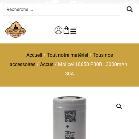
Accueil
/
Tout notre matériel
/
Tous nos
accessoires
/
Accus
/ Molicel 18650 P30B | 3000mAh |
30A