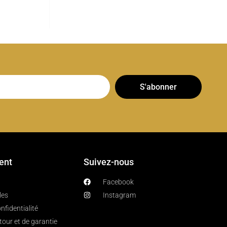
S'abonner
ient
Suivez-nous
Facebook
les
Instagram
nfidentialité
etour et de garantie