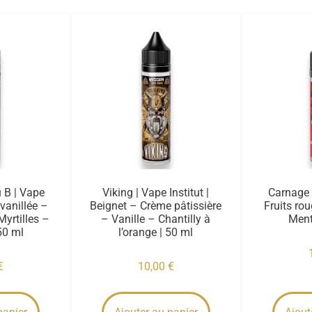
u B | Vape
Viking | Vape Institut |
Carnage |
 vanillée –
Beignet – Crème pâtissière
Fruits ro
Myrtilles –
– Vanille – Chantilly à
Ment
50 ml
l’orange | 50 ml
€
10,00
€