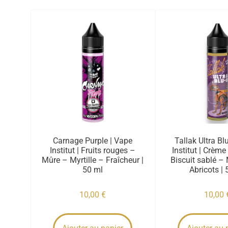
Carnage Purple | Vape
Tallak Ultra Bl
Institut | Fruits rouges –
Institut | Crème
Mûre – Myrtille – Fraîcheur |
Biscuit sablé – 
50 ml
Abricots | 
10,00
€
10,00