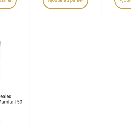
panier
Ajouter au panier
Ajout
réales
amita | 50
€