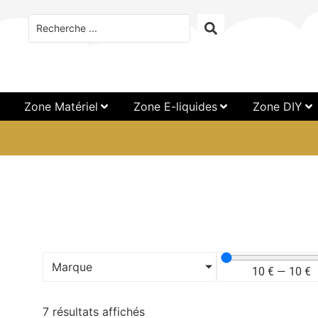
Zone Matériel
Zone E-liquides
Zone DIY
Marque
10
€
—
10
€
7 résultats affichés