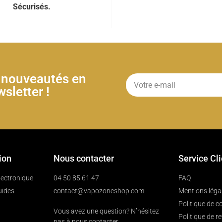
Sécurisés.
& nouveautés en
sletter !
ion
Nous contacter
Service Cl
électronique
04 50 85 61 47
FAQ
uides
contact@vapozoneshop.com
Mentions léga
Politique de co
Vous avez une question? N’hésitez
Politique de r
pas à nous contacter