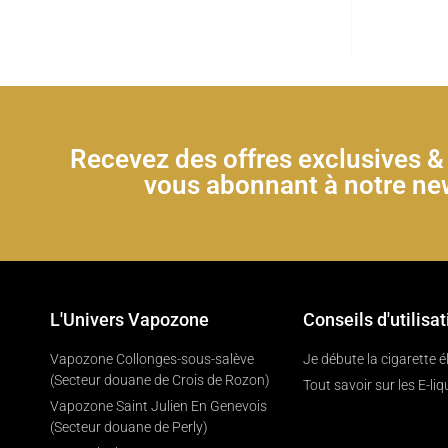
Recevez des offres exclusives 
vous abonnant à notre new
L'Univers Vapozone
Conseils d'utilisat
Vapozone Collonges-sous-salève
Je débute la cigarette 
(Secteur douane de Crois de Rozon)
Tout savoir sur les E-liq
Vapozone Saint Julien En Genevois
(Secteur douane de Perly)