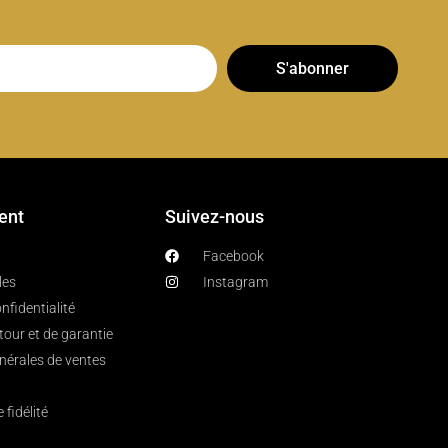
S'abonner
ient
Suivez-nous
Facebook
les
Instagram
nfidentialité
etour et de garantie
nérales de ventes
fidélité