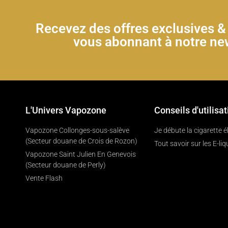
Recevez des offres exclusives 
vous abonnant à notre new
L'Univers Vapozone
Conseils d'utilisat
Vapozone Collonges-sous-salève
Je débute la cigarette 
(Secteur douane de Crois de Rozon)
Tout savoir sur les E-liq
Vapozone Saint Julien En Genevois
(Secteur douane de Perly)
Vente Flash