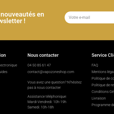
& nouveautés en
sletter !
ion
Nous contacter
Service Cl
électronique
04 50 85 61 47
FAQ
uides
contact@vapozoneshop.com
Mentions léga
Politique de co
Vous avez une question? N’hésitez
Politique de r
pas à nous contacter
Conditions Gé
Assistance téléphonique:
Livraison
Mardi-Vendredi: 10h-19h
Programme de 
Samedi: 10h-18h