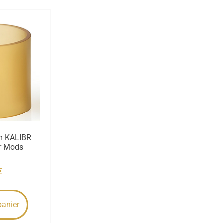
em KALIBR
er Mods
€
panier