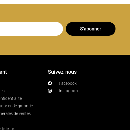
S'abonner
ient
Suivez-nous
Facebook
les
Instagram
nfidentialité
etour et de garantie
nérales de ventes
fidélité