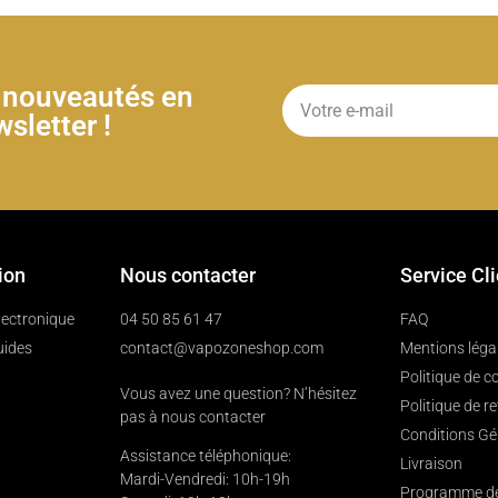
& nouveautés en
sletter !
ion
Nous contacter
Service Cl
électronique
04 50 85 61 47
FAQ
uides
contact@vapozoneshop.com
Mentions léga
Politique de co
Vous avez une question? N’hésitez
Politique de r
pas à nous contacter
Conditions Gé
Assistance téléphonique:
Livraison
Mardi-Vendredi: 10h-19h
Programme de 