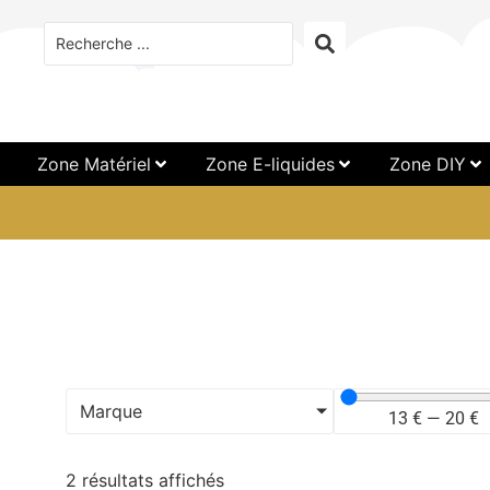
Zone Matériel
Zone E-liquides
Zone DIY
Marque
13
€
—
20
€
2 résultats affichés