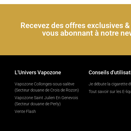
Recevez des offres exclusives 
vous abonnant à notre new
L'Univers Vapozone
Conseils d'utilisat
Vapozone Collonges-sous-salève
Je débute la cigarette 
(Secteur douane de Crois de Rozon)
Tout savoir sur les E-liq
Vapozone Saint Julien En Genevois
(Secteur douane de Perly)
Vente Flash