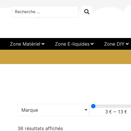
Zone Matériel
Zone E-liquides
Zone DIY
Marque
3
€
—
13
€
36 résultats affichés