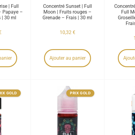
se | Full
Concentré Sunset | Full
Concentr
– Papaye –
Moon | Fruits rouges –
Full M
 | 30 ml
Grenade – Frais | 30 ml
Groseil
Frai
€
10,32
€
panier
Ajouter au panier
Ajout
RIX GOLD
PRIX GOLD