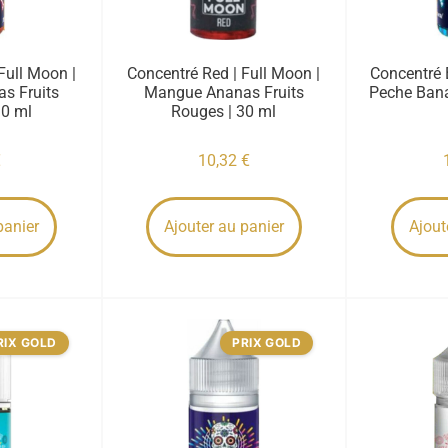
Full Moon |
Concentré Red | Full Moon |
Concentré B
s Fruits
Mangue Ananas Fruits
Peche Ban
10 ml
Rouges | 30 ml
€
10,32
€
panier
Ajouter au panier
Ajout
RIX GOLD
PRIX GOLD