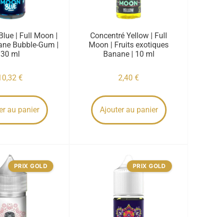
lue | Full Moon |
Concentré Yellow | Full
ane Bubble-Gum |
Moon | Fruits exotiques
30 ml
Banane | 10 ml
10,32
€
2,40
€
er au panier
Ajouter au panier
PRIX GOLD
PRIX GOLD