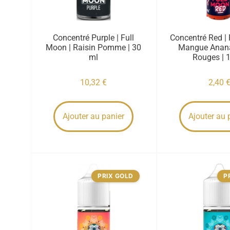
Concentré Purple | Full
Concentré Red | 
Moon | Raisin Pomme | 30
Mangue Anana
ml
Rouges | 
10,32
€
2,40
Ajouter au panier
Ajouter au 
PRIX GOLD
P