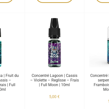
a | Fruit du
Concentré Lagoon | Cassis
Concentré N
assis –
– Violette – Reglisse – Frais
serpen
ais | Full
| Full Moon | 10ml
Framboise
0ml
Mo
5,00
€
€