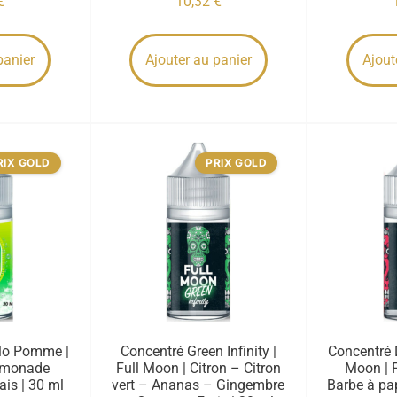
€
10,32
€
panier
Ajouter au panier
Ajout
RIX GOLD
PRIX GOLD
lo Pomme |
Concentré Green Infinity |
Concentré D
Limonade
Full Moon | Citron – Citron
Moon | F
is | 30 ml
vert – Ananas – Gingembre
Barbe à pap