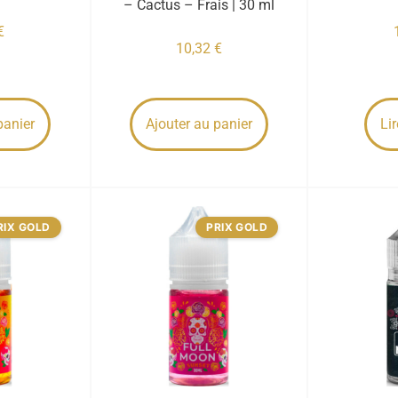
– Cactus – Frais | 30 ml
€
10,32
€
panier
Ajouter au panier
Lir
RIX GOLD
PRIX GOLD