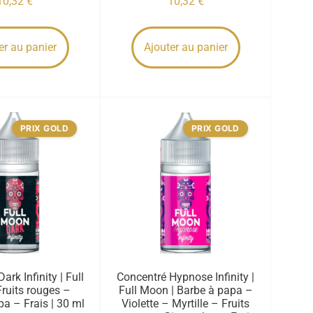
10,32
€
10,32
€
er au panier
Ajouter au panier
PRIX GOLD
PRIX GOLD
ark Infinity | Full
Concentré Hypnose Infinity |
ruits rouges –
Full Moon | Barbe à papa –
a – Frais | 30 ml
Violette – Myrtille – Fruits