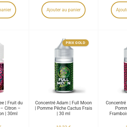
panier
Ajouter au panier
Ajout
PRIX GOLD
e | Fruit du
Concentré Adam | Full Moon
Concentré 
 – Citron –
| Pomme Pêche Cactus Frais
Pomm
on | 30ml
| 30 ml
Frambois