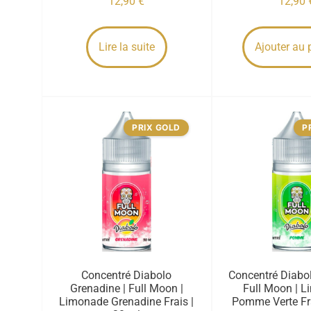
12,90
€
12,90
Lire la suite
Ajouter au 
PRIX GOLD
P
Concentré Diabolo
Concentré Diabo
Grenadine | Full Moon |
Full Moon | 
Limonade Grenadine Frais |
Pomme Verte Fra