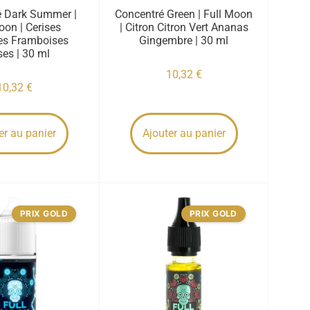
é Dark Summer |
Concentré Green | Full Moon
oon | Cerises
| Citron Citron Vert Ananas
les Framboises
Gingembre | 30 ml
ses | 30 ml
10,32
€
10,32
€
er au panier
Ajouter au panier
PRIX GOLD
PRIX GOLD