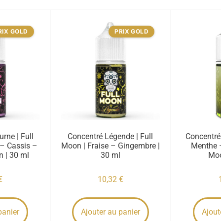
RIX GOLD
PRIX GOLD
rne | Full
Concentré Légende | Full
Concentré
– Cassis –
Moon | Fraise – Gingembre |
Menthe –
n | 30 ml
30 ml
Moo
€
10,32
€
panier
Ajouter au panier
Ajout