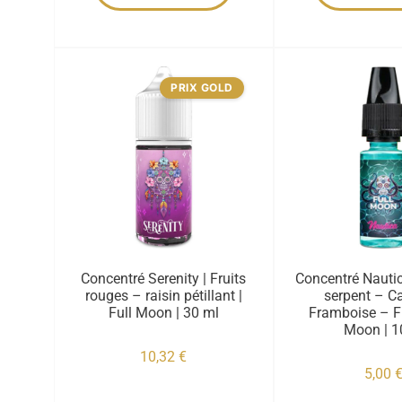
PRIX GOLD
Concentré Serenity | Fruits
Concentré Nautic
rouges – raisin pétillant |
serpent – C
Full Moon | 30 ml
Framboise – Fr
Moon | 1
10,32
€
5,00