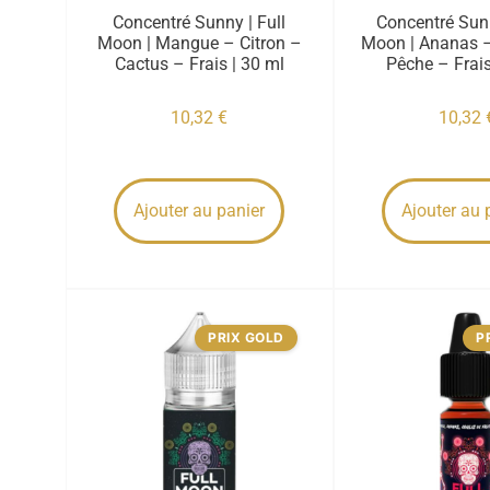
Concentré Sunny | Full
Concentré Sunri
Moon | Mangue – Citron –
Moon | Ananas 
Cactus – Frais | 30 ml
Pêche – Frais
10,32
€
10,32
Ajouter au panier
Ajouter au 
PRIX GOLD
P