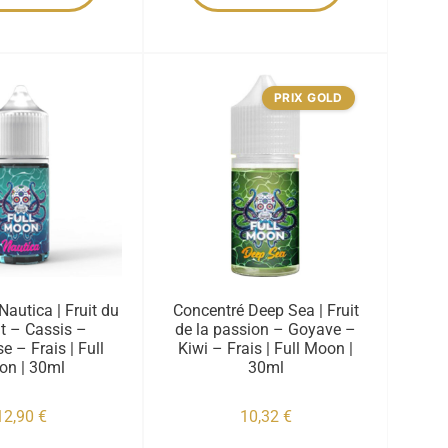
PRIX GOLD
autica | Fruit du
Concentré Deep Sea | Fruit
t – Cassis –
de la passion – Goyave –
 – Frais | Full
Kiwi – Frais | Full Moon |
on | 30ml
30ml
12,90
€
10,32
€