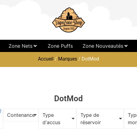
Zone Nets
Zone Puffs
Zone Nouveautés
Accueil
/
Marques
/ DotMod
DotMod
Contenance
Type
Type de
Typ
d'accus
réservoir
mon