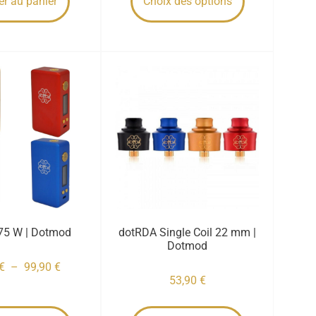
er au panier
Choix des options
75 W | Dotmod
dotRDA Single Coil 22 mm |
Dotmod
€
–
99,90
€
53,90
€