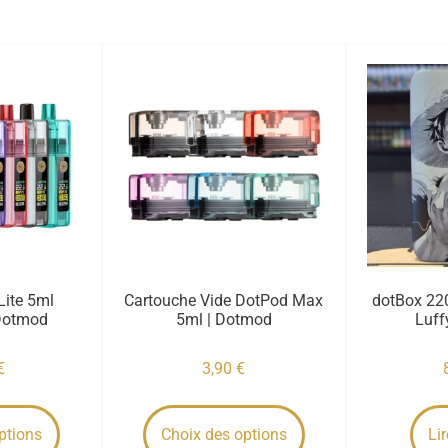
ite 5ml
Cartouche Vide DotPod Max
dotBox 22
Dotmod
5ml | Dotmod
Luff
€
3,90
€
ptions
Choix des options
Lir