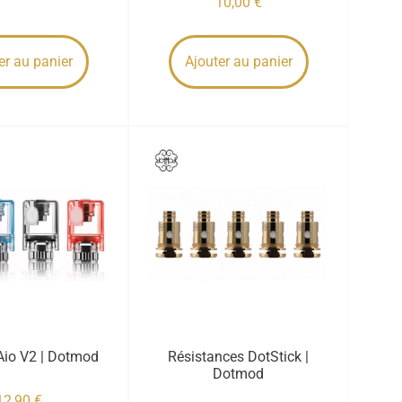
10,00
€
er au panier
Ajouter au panier
Aio V2 | Dotmod
Résistances DotStick |
Dotmod
12,90
€