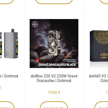
k | Dotmod
dotBox 220 V2 220W Gravé
dotAIO V3
Dracaufeu | Dotmod
Colo
€
79,90
€
1