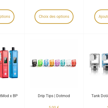
ptions
Choix des options
Ajout
otMod x BP
Drip Tips | Dotmod
Tank Dot
5,00
€