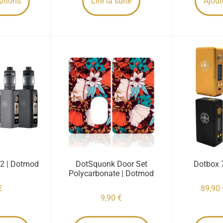
ptions
Lire la suite
Ajout
V2 | Dotmod
DotSquonk Door Set
Dotbox 
Polycarbonate | Dotmod
€
89,90
9,90
€