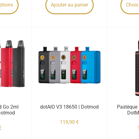
ptions
Ajouter au panier
Choix
d Go 2ml
dotAIO V3 18650 | Dotmod
Pastèque 
Dotmod
DotM
119,90
€
€