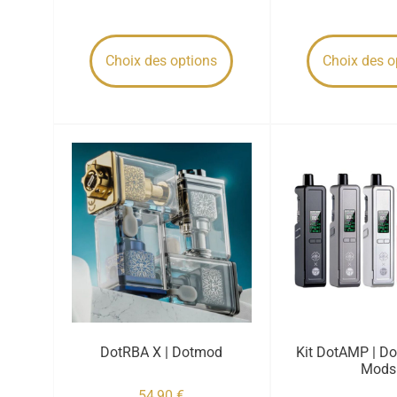
Choix des options
Choix des o
DotRBA X | Dotmod
Kit DotAMP | D
Mods
54,90
€