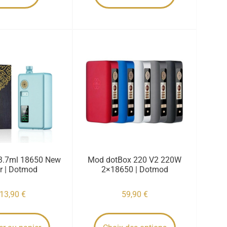
 3.7ml 18650 New
Mod dotBox 220 V2 220W
r | Dotmod
2×18650 | Dotmod
13,90
€
59,90
€