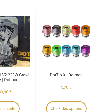
0 V2 220W Gravé
DotTip X | Dotmod
y | Dotmod
5,70
€
89,90
€
e la suite
Choix des options