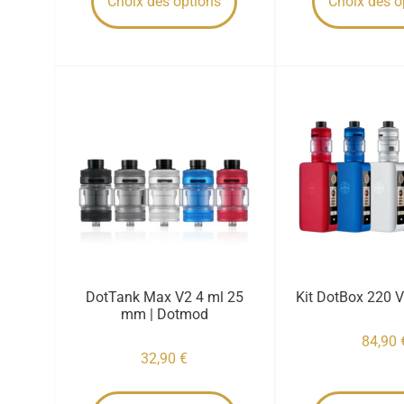
Choix des options
Choix des o
DotTank Max V2 4 ml 25
Kit DotBox 220 
mm | Dotmod
84,90
32,90
€