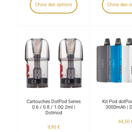
Choix des options
Choix des o
Cartouches DotPod Series
Kit Pod dotPo
0.6 / 0.8 / 1.0Ω 2ml |
3000mAh | 
Dotmod
44,50
9,90
€