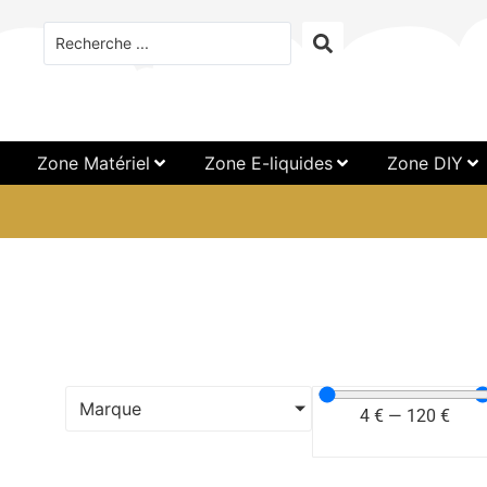
Zone Matériel
Zone E-liquides
Zone DIY
Marque
4
€
—
120
€