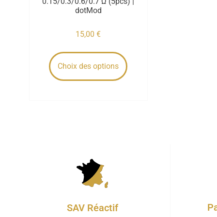
0.15/0.3/0.6/0.7 Ω (5pcs) |
dotMod
15,00
€
Choix des options
Pa
SAV Réactif