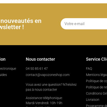
& nouveautés en
sletter !
ion
Nous contacter
Service Cl
électronique
04 50 85 61 47
FAQ
uides
contact@vapozoneshop.com
Mentions léga
Politique de co
Vous avez une question? N’hésitez
Politique de r
pas à nous contacter
Conditions Gé
Assistance téléphonique:
Livraison
Mardi-Vendredi: 10h-19h
Programme de 