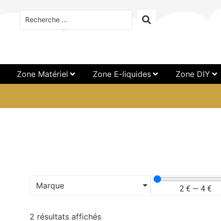
Zone Matériel
Zone E-liquides
Zone DIY
Marque
2
€
—
4
€
2 résultats affichés