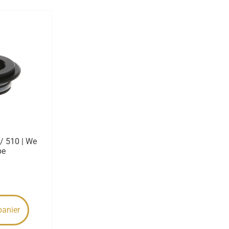
/ 510 | We
pe
€
panier