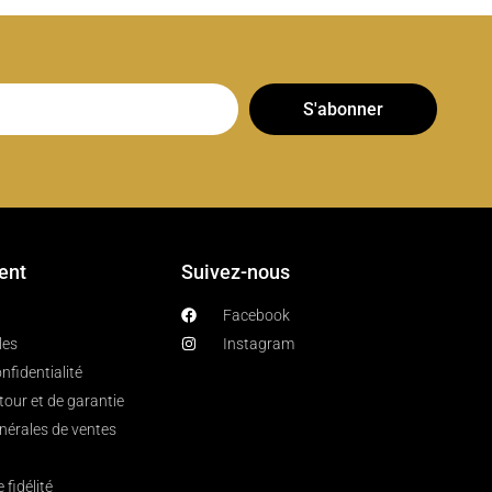
S'abonner
ient
Suivez-nous
Facebook
les
Instagram
nfidentialité
etour et de garantie
nérales de ventes
fidélité