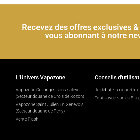
Recevez des offres exclusives 
vous abonnant à notre new
L'Univers Vapozone
Conseils d'utilisat
Vapozone Collonges-sous-salève
Je débute la cigarette 
(Secteur douane de Crois de Rozon)
Tout savoir sur les E-liq
Vapozone Saint Julien En Genevois
(Secteur douane de Perly)
Vente Flash