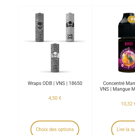
P
Wraps ODB | VNS | 18650
Concentré Man
VNS | Mangue Mû
4,50
€
10,32
Choix des options
Lire la s