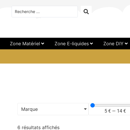
Zone Matériel
Zone E-liquides
Zone DIY
Marque
5
€
—
14
€
6 résultats affichés