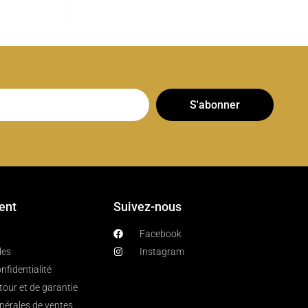
S'abonner
ient
Suivez-nous
Facebook
les
Instagram
nfidentialité
etour et de garantie
nérales de ventes