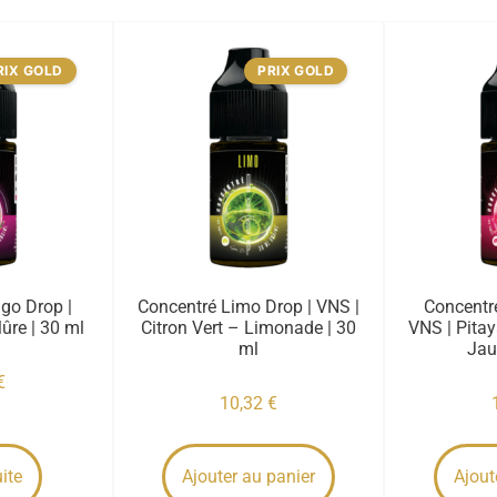
RIX GOLD
PRIX GOLD
go Drop |
Concentré Limo Drop | VNS |
Concentr
re | 30 ml
Citron Vert – Limonade | 30
VNS | Pita
ml
Jau
€
10,32
€
uite
Ajouter au panier
Ajout