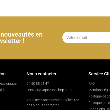
& nouveautés en
sletter !
ion
Nous contacter
Service Cl
électronique
04 50 85 61 47
FAQ
uides
contact@vapozoneshop.com
Mentions léga
Politique de co
Vous avez une question? N’hésitez
Politique de r
pas à nous contacter
Conditions Gé