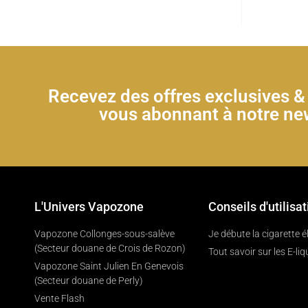
Recevez des offres exclusives 
vous abonnant à notre new
L'Univers Vapozone
Conseils d'utilisat
Vapozone Collonges-sous-salève
Je débute la cigarette 
(Secteur douane de Crois de Rozon)
Tout savoir sur les E-liq
Vapozone Saint Julien En Genevois
(Secteur douane de Perly)
Vente Flash