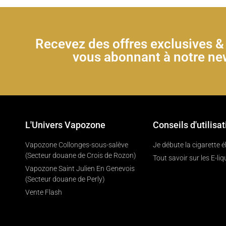
Recevez des offres exclusives 
vous abonnant à notre new
L'Univers Vapozone
Conseils d'utilisat
Vapozone Collonges-sous-salève
Je débute la cigarette 
(Secteur douane de Crois de Rozon)
Tout savoir sur les E-liq
Vapozone Saint Julien En Genevois
(Secteur douane de Perly)
Vente Flash