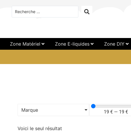
Zone Matériel
Zone E-liquides
Zone DIY
Marque
19
€
—
19
€
Voici le seul résultat