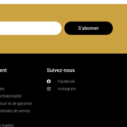
S'abonner
ient
Suivez-nous
Facebook
les
Instagram
nfidentialité
etour et de garantie
nérales de ventes
fidélité