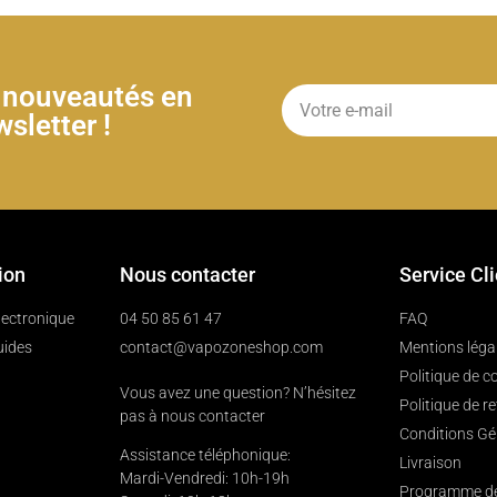
& nouveautés en
sletter !
ion
Nous contacter
Service Cl
électronique
04 50 85 61 47
FAQ
uides
contact@vapozoneshop.com
Mentions léga
Politique de co
Vous avez une question? N’hésitez
Politique de r
pas à nous contacter
Conditions Gé
Assistance téléphonique:
Livraison
Mardi-Vendredi: 10h-19h
Programme de 