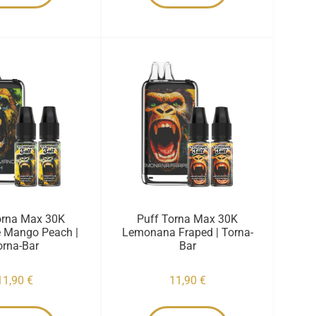
orna Max 30K
Puff Torna Max 30K
e Mango Peach |
Lemonana Fraped | Torna-
orna-Bar
Bar
11,90
€
11,90
€