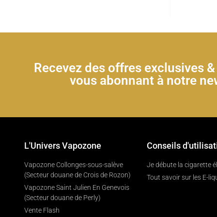
Recevez des offres exclusives 
vous abonnant à notre new
L'Univers Vapozone
Conseils d'utilisat
Vapozone Collonges-sous-salève
Je débute la cigarette 
(Secteur douane de Crois de Rozon)
Tout savoir sur les E-liq
Vapozone Saint Julien En Genevois
(Secteur douane de Perly)
Vente Flash