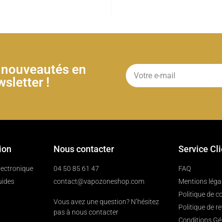
& nouveautés en
sletter !
ion
Nous contacter
Service Cl
électronique
04 50 85 61 47
FAQ
uides
contact@vapozoneshop.com
Mentions léga
Politique de co
Vous avez une question? N’hésitez
Politique de r
pas à nous contacter
Conditions Gé