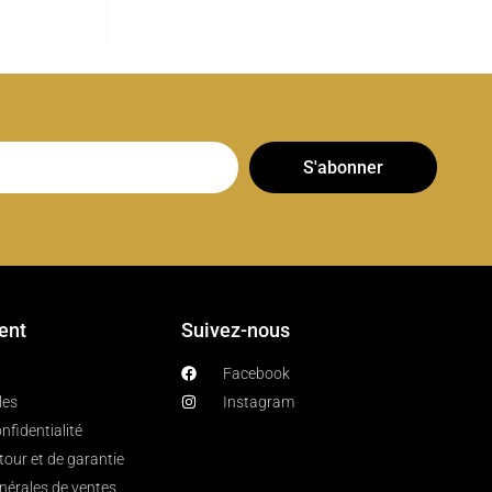
S'abonner
ient
Suivez-nous
Facebook
les
Instagram
nfidentialité
etour et de garantie
nérales de ventes