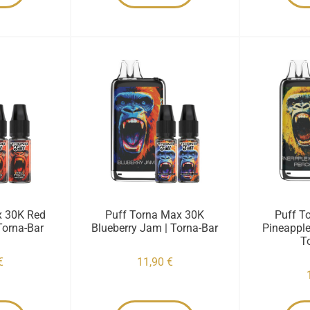
x 30K Red
Puff Torna Max 30K
Puff T
 Torna-Bar
Blueberry Jam | Torna-Bar
Pineappl
T
€
11,90
€