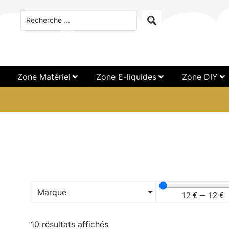
Zone Matériel
Zone E-liquides
Zone DIY
Marque
12
€
—
12
€
10 résultats affichés