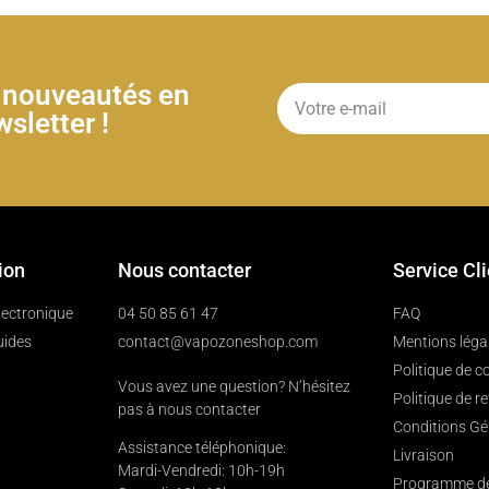
& nouveautés en
sletter !
ion
Nous contacter
Service Cl
électronique
04 50 85 61 47
FAQ
uides
contact@vapozoneshop.com
Mentions léga
Politique de co
Vous avez une question? N’hésitez
Politique de r
pas à nous contacter
Conditions Gé
Assistance téléphonique:
Livraison
Mardi-Vendredi: 10h-19h
Programme de 