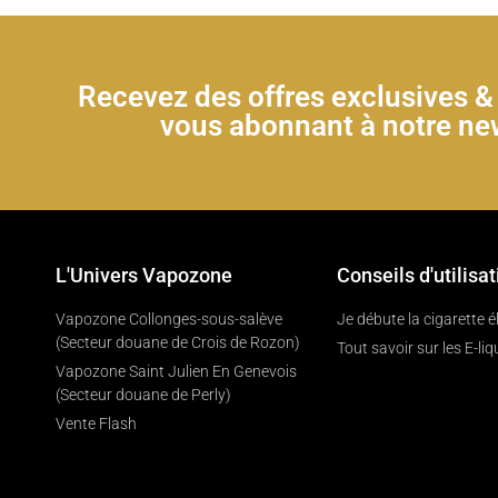
Recevez des offres exclusives 
vous abonnant à notre new
L'Univers Vapozone
Conseils d'utilisat
Vapozone Collonges-sous-salève
Je débute la cigarette 
(Secteur douane de Crois de Rozon)
Tout savoir sur les E-liq
Vapozone Saint Julien En Genevois
(Secteur douane de Perly)
Vente Flash