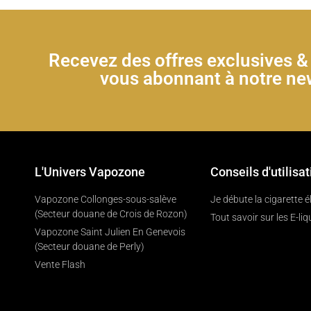
Recevez des offres exclusives 
vous abonnant à notre new
L'Univers Vapozone
Conseils d'utilisat
Vapozone Collonges-sous-salève
Je débute la cigarette 
(Secteur douane de Crois de Rozon)
Tout savoir sur les E-liq
Vapozone Saint Julien En Genevois
(Secteur douane de Perly)
Vente Flash