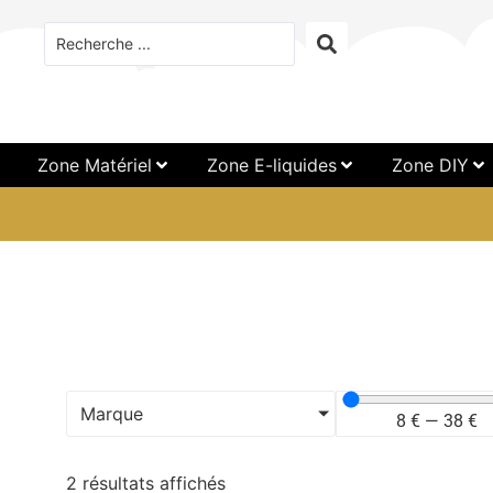
Zone Matériel
Zone E-liquides
Zone DIY
Marque
8
€
—
38
€
2 résultats affichés