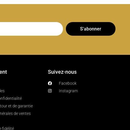
S'abonner
ient
Suivez-nous
Facebook
les
Instagram
nfidentialité
etour et de garantie
nérales de ventes
fidélité