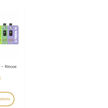
 – Rincoe
€
ptions