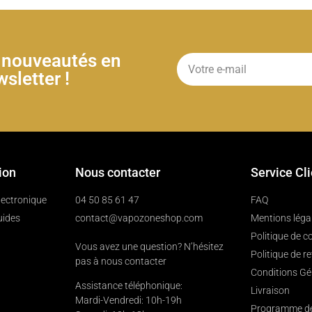
& nouveautés en
sletter !
ion
Nous contacter
Service Cl
électronique
04 50 85 61 47
FAQ
uides
contact@vapozoneshop.com
Mentions léga
Politique de co
Vous avez une question? N’hésitez
Politique de r
pas à nous contacter
Conditions Gé
Assistance téléphonique:
Livraison
Mardi-Vendredi: 10h-19h
Programme de 