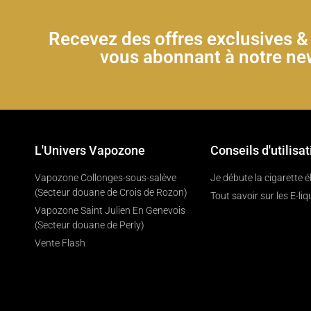
Recevez des offres exclusives 
vous abonnant à notre new
L'Univers Vapozone
Conseils d'utilisat
Vapozone Collonges-sous-salève
Je débute la cigarette 
(Secteur douane de Crois de Rozon)
Tout savoir sur les E-liq
Vapozone Saint Julien En Genevois
(Secteur douane de Perly)
Vente Flash