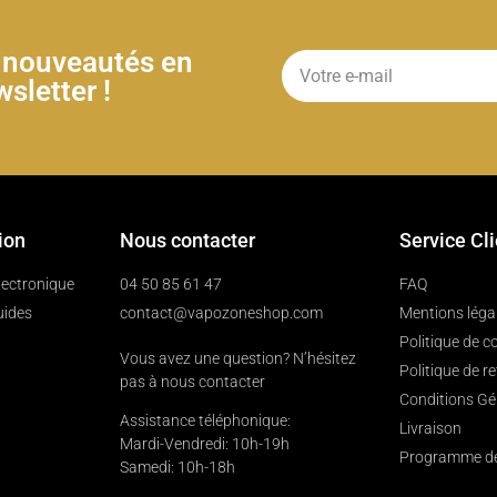
& nouveautés en
sletter !
ion
Nous contacter
Service Cl
électronique
04 50 85 61 47
FAQ
uides
contact@vapozoneshop.com
Mentions léga
Politique de co
Vous avez une question? N’hésitez
Politique de r
pas à nous contacter
Conditions Gé
Assistance téléphonique:
Livraison
Mardi-Vendredi: 10h-19h
Programme de 
Samedi: 10h-18h