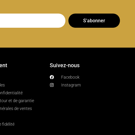
S'abonner
ient
Suivez-nous
Facebook
les
Instagram
nfidentialité
etour et de garantie
nérales de ventes
fidélité