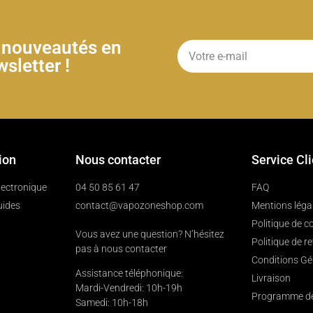
& nouveautés en
sletter !
ion
Nous contacter
Service Cl
électronique
04 50 85 61 47
FAQ
uides
contact@vapozoneshop.com
Mentions léga
Politique de co
Vous avez une question? N’hésitez
Politique de r
pas à nous contacter
Conditions Gé
Assistance téléphonique:
Livraison
Mardi-Vendredi: 10h-19h
Programme de 
Samedi: 10h-18h