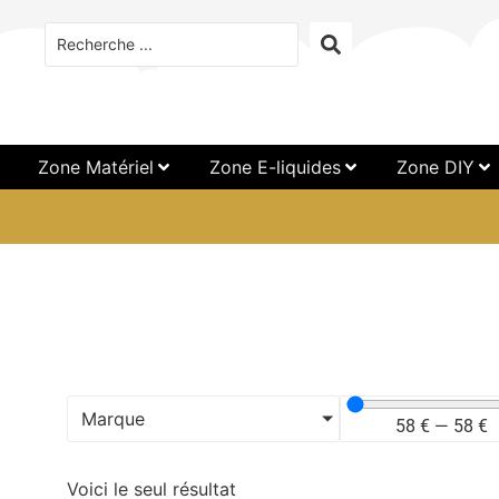
Zone Matériel
Zone E-liquides
Zone DIY
Marque
58
€
—
58
€
Voici le seul résultat