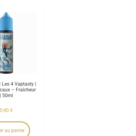
| Les 4 Vaptasty |
icaux – Fraîcheur
| 50ml
5,90
€
er au panier