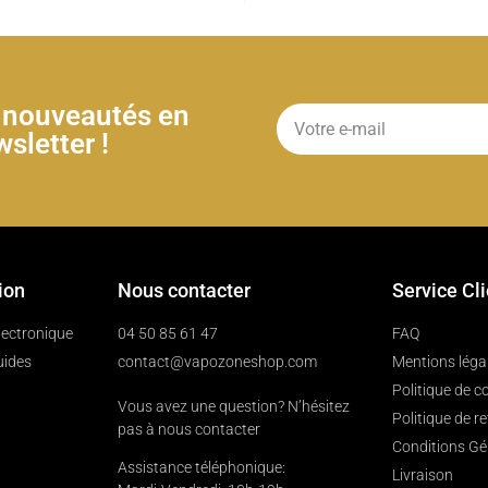
& nouveautés en
sletter !
ion
Nous contacter
Service Cl
électronique
04 50 85 61 47
FAQ
uides
contact@vapozoneshop.com
Mentions léga
Politique de co
Vous avez une question? N’hésitez
Politique de r
pas à nous contacter
Conditions Gé
Assistance téléphonique:
Livraison