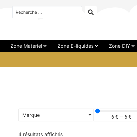
Zone Matériel
Zone E-liquides
Zone DIY
Marque
6
€
—
6
€
4 résultats affichés