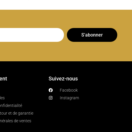
S'abonner
ient
Suivez-nous
Facebook
les
Instagram
nfidentialité
etour et de garantie
nérales de ventes