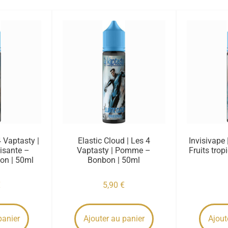
4 Vaptasty |
Elastic Cloud | Les 4
Invisivape 
isante –
Vaptasty | Pomme –
Fruits trop
bon | 50ml
Bonbon | 50ml
€
5,90
€
panier
Ajouter au panier
Ajout