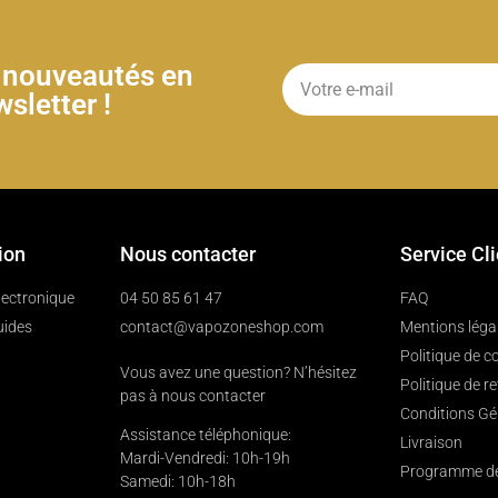
& nouveautés en
sletter !
ion
Nous contacter
Service Cl
électronique
04 50 85 61 47
FAQ
uides
contact@vapozoneshop.com
Mentions léga
Politique de co
Vous avez une question? N’hésitez
Politique de r
pas à nous contacter
Conditions Gé
Assistance téléphonique:
Livraison
Mardi-Vendredi: 10h-19h
Programme de 
Samedi: 10h-18h