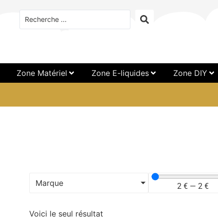
Zone Matériel
Zone E-liquides
Zone DIY
Marque
2
€
—
2
€
Voici le seul résultat