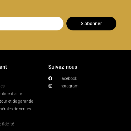
S'abonner
ient
Suivez-nous
Facebook
les
Instagram
nfidentialité
etour et de garantie
nérales de ventes
fidélité