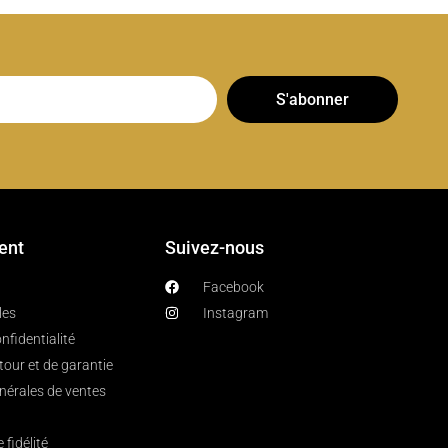
S'abonner
ient
Suivez-nous
Facebook
les
Instagram
nfidentialité
etour et de garantie
nérales de ventes
fidélité