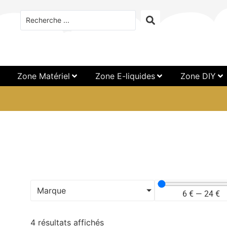
Zone Matériel
Zone E-liquides
Zone DIY
Marque
6
€
—
24
€
4 résultats affichés