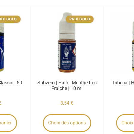
RIX GOLD
PRIX GOLD
Classic | 50
Subzero | Halo | Menthe très
Tribeca | H
Fraîche | 10 ml
€
3,54
€
panier
Choix des options
Choix