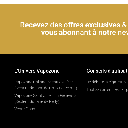
Recevez des offres exclusives 
vous abonnant à notre new
L'Univers Vapozone
Conseils d'utilisat
Vapozone Collonges-sous-salève
Je débute la cigarette 
(Secteur douane de Crois de Rozon)
Tout savoir sur les E-liq
Vapozone Saint Julien En Genevois
(Secteur douane de Perly)
Vente Flash