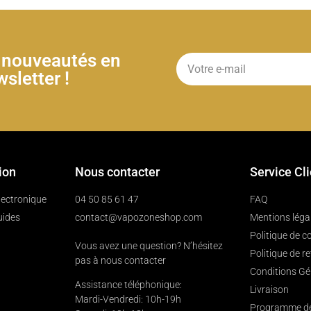
& nouveautés en
sletter !
ion
Nous contacter
Service Cl
électronique
04 50 85 61 47
FAQ
uides
contact@vapozoneshop.com
Mentions léga
Politique de co
Vous avez une question? N’hésitez
Politique de r
pas à nous contacter
Conditions Gé
Assistance téléphonique:
Livraison
Mardi-Vendredi: 10h-19h
Programme de 