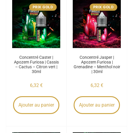
PRIX GOLD
PRIX GOLD
Concentré Caster |
Concentré Jasper |
Apozem Furiosa | Cassis
Apozem Furiosa |
– Cactus – Citron vert |
Grenadine – Menthol noir
30ml
| 30ml
6,32
€
6,32
€
Ajouter au panier
Ajouter au panier