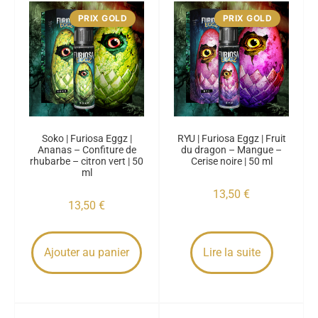
PRIX GOLD
PRIX GOLD
Soko | Furiosa Eggz |
RYU | Furiosa Eggz | Fruit
Ananas – Confiture de
du dragon – Mangue –
rhubarbe – citron vert | 50
Cerise noire | 50 ml
ml
13,50
€
13,50
€
Ajouter au panier
Lire la suite