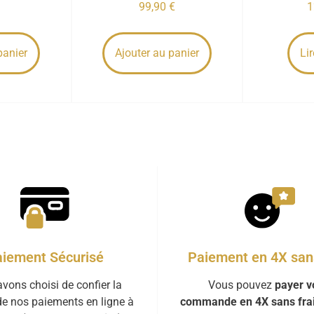
99,90
€
1
panier
Ajouter au panier
Lir
iement Sécurisé
Paiement en 4X sans
vons choisi de confier la
Vous pouvez
payer v
de nos paiements en ligne à
commande en 4X sans fra