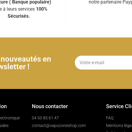
ure ( Banque populaire)
notre partenaire Payp
e à leurs services
100%
Sécurisés.
& nouveautés en
sletter !
ion
Nous contacter
Service Cl
électronique
04 50 85 61 47
FAQ
uides
contact@vapozoneshop.com
Mentions léga