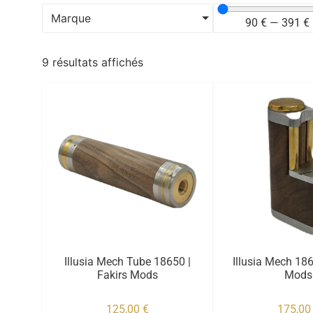
Marque
90
€
—
391
€
9 résultats affichés
Illusia Mech Tube 18650 |
Illusia Mech 186
Fakirs Mods
Mods
125,00
€
175,0