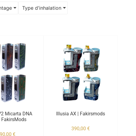
ntage
Type d'inhalation
 V2 Micarta DNA
Illusia AX | Fakirsmods
| FakirsMods
390,00
€
90,00
€