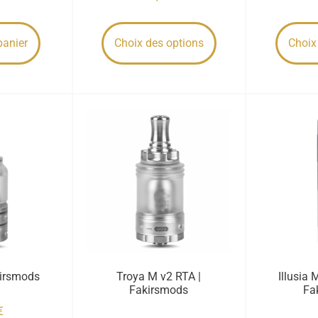
panier
Choix des options
Choix
kirsmods
Troya M v2 RTA |
Illusia 
Fakirsmods
Fa
€