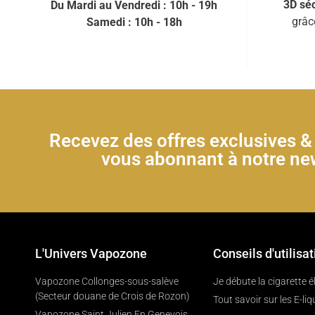
3D séc
Du Mardi au Vendredi : 10h - 19h
grâc
Samedi : 10h - 18h
Recevez des offres exclusives 
vous abonnant à notre new
L'Univers Vapozone
Conseils d'utilisat
Vapozone Collonges-sous-salève
Je débute la cigarette 
(Secteur douane de Crois de Rozon)
Tout savoir sur les E-liq
Vapozone Saint Julien En Genevois