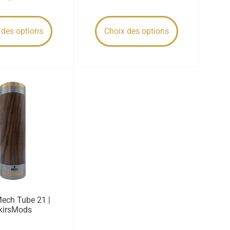
 des options
Choix des options
Mech Tube 21 |
kirsMods