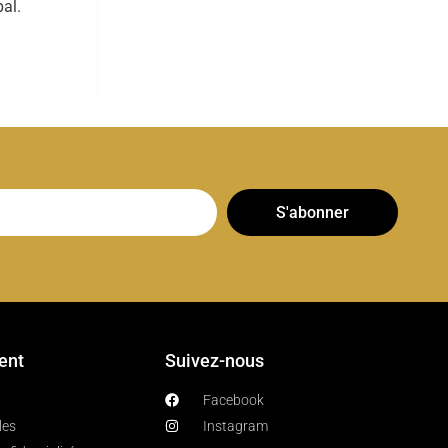
al.
S'abonner
ient
Suivez-nous
Facebook
les
Instagram