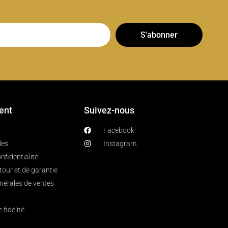
S'abonner
ient
Suivez-nous
Facebook
les
Instagram
nfidentialité
etour et de garantie
nérales de ventes
fidélité