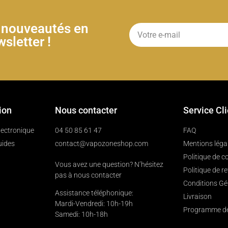
& nouveautés en
sletter !
ion
Nous contacter
Service Cl
électronique
04 50 85 61 47
FAQ
uides
contact@vapozoneshop.com
Mentions léga
Politique de co
Vous avez une question? N’hésitez
Politique de r
pas à nous contacter
Conditions Gé
Assistance téléphonique:
Livraison
Mardi-Vendredi: 10h-19h
Programme de 
Samedi: 10h-18h