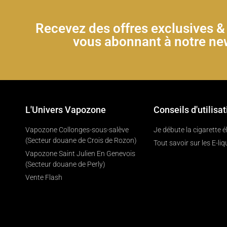
Recevez des offres exclusives 
vous abonnant à notre new
L'Univers Vapozone
Conseils d'utilisat
Vapozone Collonges-sous-salève
Je débute la cigarette 
(Secteur douane de Crois de Rozon)
Tout savoir sur les E-liq
Vapozone Saint Julien En Genevois
(Secteur douane de Perly)
Vente Flash