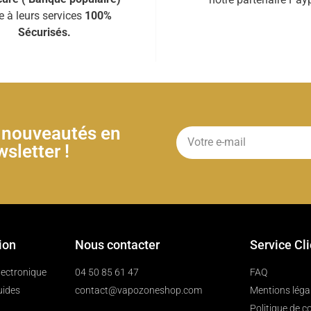
e à leurs services
100%
Sécurisés.
& nouveautés en
sletter !
ion
Nous contacter
Service Cl
électronique
04 50 85 61 47
FAQ
uides
contact@vapozoneshop.com
Mentions léga
Politique de co