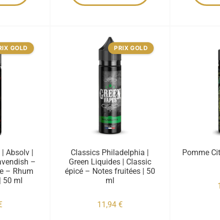
RIX GOLD
PRIX GOLD
| Absolv |
Classics Philadelphia |
Pomme Citr
avendish –
Green Liquides | Classic
ue – Rhum
épicé – Notes fruitées | 50
| 50 ml
ml
€
11,94
€