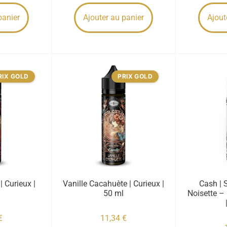
panier
Ajouter au panier
Ajout
RIX GOLD
PRIX GOLD
| Curieux |
Vanille Cacahuète | Curieux |
Cash | 
50 ml
Noisette –
€
11,34
€