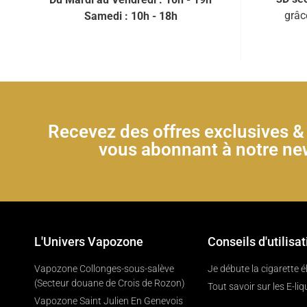
grâc
Samedi : 10h - 18h
Recevez des offres exclusives 
vous abonnant à notre new
L'Univers Vapozone
Conseils d'utilisat
Vapozone Collonges-sous-salève
Je débute la cigarette 
(Secteur douane de Crois de Rozon)
Tout savoir sur les E-liq
Vapozone Saint Julien En Genevois