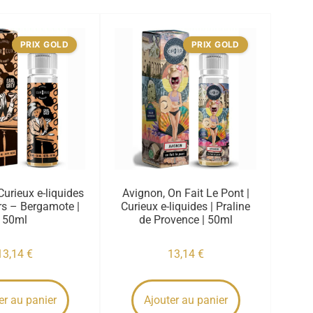
PRIX GOLD
PRIX GOLD
 Curieux e-liquides
Avignon, On Fait Le Pont |
rs – Bergamote |
Curieux e-liquides | Praline
50ml
de Provence | 50ml
13,14
€
13,14
€
er au panier
Ajouter au panier