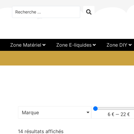
Zone Matériel
Zone E-liquides
Zone DIY
Marque
6
€
—
22
€
14 résultats affichés