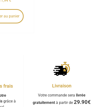
11,94
€
er au panier
Livraison
 frais
Votre commande sera
livrée
otre
is
grâce à
29.90€
gratuitement
à partir de
al.