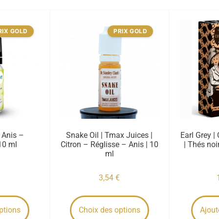
RIX GOLD
PRIX GOLD
| Anis –
Snake Oil | Tmax Juices |
Earl Grey |
10 ml
Citron – Réglisse – Anis | 10
| Thés noi
ml
€
3,54
€
ptions
Choix des options
Ajout