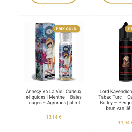
PRIX GOLD
P
Annecy Va La Vie | Curieux
Lord Kavendish 
e-liquides | Menthe – Baies
Tabac Turc – C
rouges – Agrumes | 50ml
Burley – Périq
brun vanillé 
13,14
€
11,94