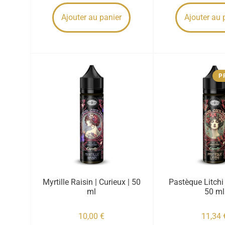
Ajouter au panier
Ajouter au 
P
Myrtille Raisin | Curieux | 50
Pastèque Litchi 
ml
50 ml
10,00
€
11,34